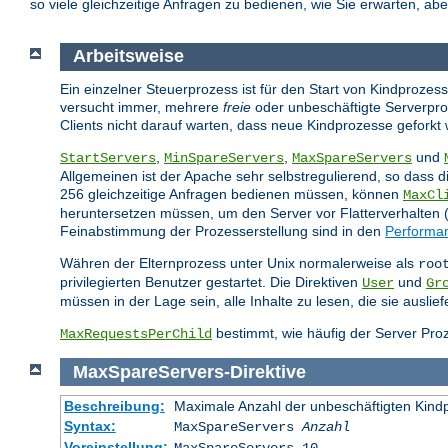
so viele gleichzeitige Anfragen zu bedienen, wie Sie erwarten, ab
Arbeitsweise
Ein einzelner Steuerprozess ist für den Start von Kindprozes
versucht immer, mehrere
freie
oder unbeschäftigte Serverpro
Clients nicht darauf warten, dass neue Kindprozesse geforkt
,
,
und
StartServers
MinSpareServers
MaxSpareServers
Allgemeinen ist der Apache sehr selbstregulierend, so dass d
256 gleichzeitige Anfragen bedienen müssen, können
MaxCl
heruntersetzen müssen, um den Server vor Flatterverhalten (A
Feinabstimmung der Prozesserstellung sind in den
Performa
Währen der Elternprozess unter Unix normalerweise als
roo
privilegierten Benutzer gestartet. Die Direktiven
und
User
Gr
müssen in der Lage sein, alle Inhalte zu lesen, die sie ausli
bestimmt, wie häufig der Server Proz
MaxRequestsPerChild
MaxSpareServers
-
Direktive
Beschreibung:
Maximale Anzahl der unbeschäftigten Kind
Syntax:
MaxSpareServers
Anzahl
Voreinstellung: