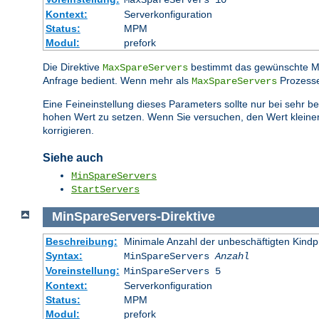
MaxSpareServers 10
Kontext:
Serverkonfiguration
Status:
MPM
Modul:
prefork
Die Direktive
bestimmt das gewünschte 
MaxSpareServers
Anfrage bedient. Wenn mehr als
Prozesse
MaxSpareServers
Eine Feineinstellung dieses Parameters sollte nur bei sehr 
hohen Wert zu setzen. Wenn Sie versuchen, den Wert kleiner
korrigieren.
Siehe auch
MinSpareServers
StartServers
MinSpareServers
-
Direktive
Beschreibung:
Minimale Anzahl der unbeschäftigten Kind
Syntax:
MinSpareServers
Anzahl
Voreinstellung:
MinSpareServers 5
Kontext:
Serverkonfiguration
Status:
MPM
Modul:
prefork