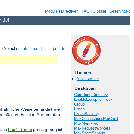
Module
|
Direktiven
|
FAQ
|
Glossar
|
Seitenindex
 2.4
re Sprachen:
de
|
en
|
fr
|
ja
|
tr
Themen
Arbeitsweise
Direktiven
CoreDumpDirectory
EnableExceptionHook
Group
Listen
f ähnliche Weise behandelt wie
ListenBacklog
den müssen. Es ist außerdem das
MaxConnectionsPerChild
MaxMemFree
MaxRequestWorkers
 dass
gross genug ist,
MaxClients
MaxSpareServers