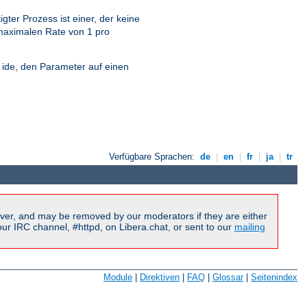
ter Prozess ist einer, der keine
 maximalen Rate von 1 pro
e ide, den Parameter auf einen
Verfügbare Sprachen:
de
|
en
|
fr
|
ja
|
tr
ver, and may be removed by our moderators if they are either
r IRC channel, #httpd, on Libera.chat, or sent to our
mailing
Module
|
Direktiven
|
FAQ
|
Glossar
|
Seitenindex