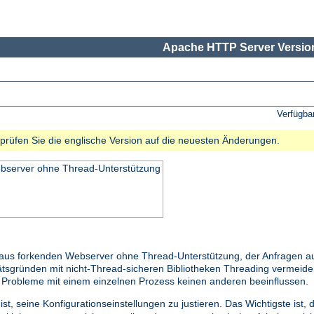
Apache HTTP Server Version
Verfügba
e prüfen Sie die englische Version auf die neuesten Änderungen.
ebserver ohne Thread-Unterstützung
raus forkenden Webserver ohne Thread-Unterstützung, der Anfragen au
litätsgründen mit nicht-Thread-sicheren Bibliotheken Threading vermei
s Probleme mit einem einzelnen Prozess keinen anderen beeinflussen.
st, seine Konfigurationseinstellungen zu justieren. Das Wichtigste ist,