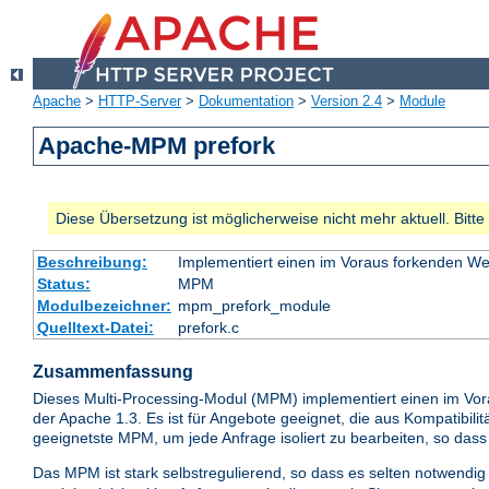
Apache
>
HTTP-Server
>
Dokumentation
>
Version 2.4
>
Module
Apache-MPM prefork
Diese Übersetzung ist möglicherweise nicht mehr aktuell. Bitt
Beschreibung:
Implementiert einen im Voraus forkenden W
Status:
MPM
Modulbezeichner:
mpm_prefork_module
Quelltext-Datei:
prefork.c
Zusammenfassung
Dieses Multi-Processing-Modul (MPM) implementiert einen im Vo
der Apache 1.3. Es ist für Angebote geeignet, die aus Kompatibi
geeignetste MPM, um jede Anfrage isoliert zu bearbeiten, so das
Das MPM ist stark selbstregulierend, so dass es selten notwendig i