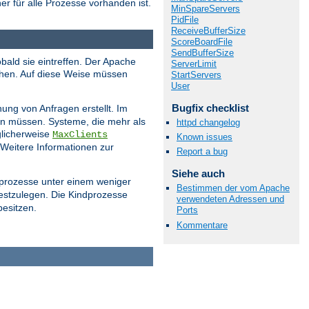
er für alle Prozesse vorhanden ist.
MinSpareServers
PidFile
ReceiveBufferSize
ScoreBoardFile
SendBufferSize
bald sie eintreffen. Der Apache
ServerLimit
ehen. Auf diese Weise müssen
StartServers
User
Bugfix checklist
ung von Anfragen erstellt. Im
ern müssen. Systeme, die mehr als
httpd changelog
licherweise
MaxClients
Known issues
 Weitere Informationen zur
Report a bug
Siehe auch
dprozesse unter einem weniger
Bestimmen der vom Apache
estzulegen. Die Kindprozesse
verwendeten Adressen und
besitzen.
Ports
Kommentare