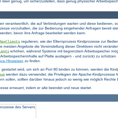
er klein genug, um sicherzustellen, dass genug physischer Arbeitsspeich
sen verantwortlich, die auf Verbindungen warten und diese bedienen, so
zesse vorzuhalten, die zur Bedienung eingehender Anfragen bereit st
 werden, bevor ihre Anfrage bearbeitet werden kann.
regulieren, wie der Elternprozess Kindprozesse zur Bedien
MaxClients
ie meisten Angebote die Voreinstellung dieser Direktiven nicht veränd
erhöhen, während Systeme mit begrenztem Arbeitsspeicher mög
ients
rbeitsspeicherinhalte auf Platte auslagern - und zurück) zu schützen.
nce-Hinweisen
zu finden.
gestartet wird, um sich an Port 80 binden zu können, werden die Kin
t
werden dazu verwendet, die Privilegien der Apache-Kindprozesse f
oup
efern sollen, sollten darüber hinaus jedoch so wenig wie möglich Rechte 
esse erneuert, indem er alte beendet und neue startet.
prozesse des Servers